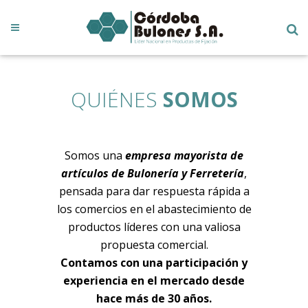
NTO
QUIÉNES
SOMOS
T
 nuestra
Somos una
empresa mayorista de
Gracias
00m2
con
artículos de Bulonería y Ferretería
,
podid
aje de
pensada para dar respuesta rápida a
relacione
s contando
los comercios en el abastecimiento de
buloner
carga para
productos líderes con una valiosa
naci
órdoba
propuesta comercial.
periód
presa, la
Contamos con una participación y
reali
cidad de
experiencia en el mercado desde
viaja
as. En el
hace más de 30 años.
Contar 