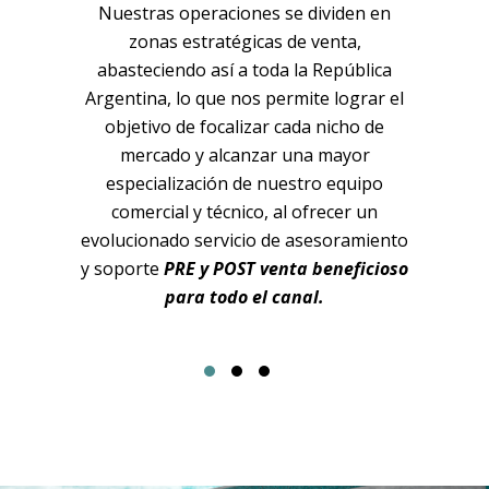
estra
Nuestras operaciones se dividen en
fabrica
o los
zonas estratégicas de venta,
internacio
con
4.500
abasteciendo así a toda la República
Taiwan
 depósito
Argentina, lo que nos permite lograr el
canal 
n una
objetivo de focalizar cada nicho de
ind
adas
mercado y alcanzar una mayor
l mismo
especialización de nuestro equipo
estra sede
comercial y técnico, al ofrecer un
en el que
evolucionado servicio de asesoramiento
nventario
y soporte
PRE y POST venta beneficioso
én a los
para todo el canal.
ran por
ck de más