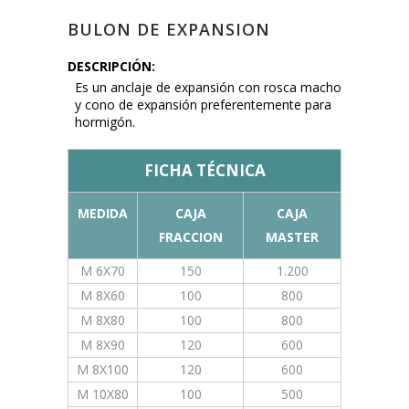
BULON DE EXPANSION
DESCRIPCIÓN:
Es un anclaje de expansión con rosca macho
y cono de expansión preferentemente para
hormigón.
FICHA TÉCNICA
MEDIDA
CAJA
CAJA
FRACCION
MASTER
M 6X70
150
1.200
M 8X60
100
800
M 8X80
100
800
M 8X90
120
600
M 8X100
120
600
M 10X80
100
500