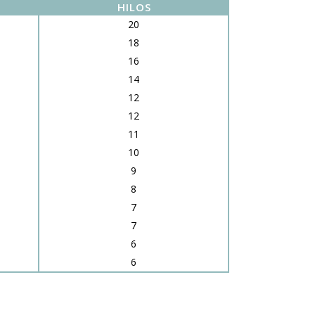
HILOS
20
18
16
14
12
12
11
10
9
8
7
7
6
6