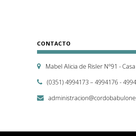
CONTACTO
Mabel Alicia de Risler Nº91 - Ca
(0351) 4994173 – 4994176 - 499
administracion@cordobabulone