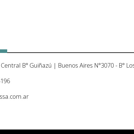
sa Central B° Guiñazú | Buenos Aires N°3070 - B° L
4196
ssa.com.ar