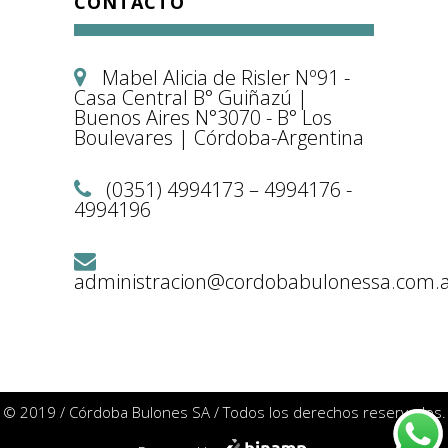
CONTACTO
Mabel Alicia de Risler Nº91 -
Casa Central B° Guiñazú |
Buenos Aires N°3070 - B° Los
Boulevares | Córdoba-Argentina
(0351) 4994173 – 4994176 -
4994196
administracion@cordobabulonessa.com.
© 2019 / Córdoba Bulones SA / Todos los derechos reservados.